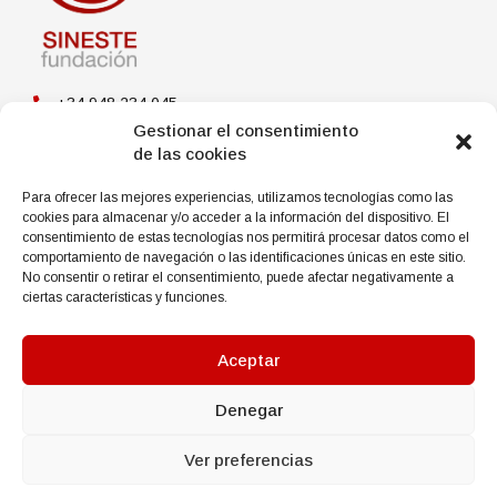
+34 948 234 045
Gestionar el consentimiento
C/ Sangüesa, 17 - 2º Dcha.
31003 Pamplona
de las cookies
Síguenos en redes sociales
Para ofrecer las mejores experiencias, utilizamos tecnologías como las
cookies para almacenar y/o acceder a la información del dispositivo. El
consentimiento de estas tecnologías nos permitirá procesar datos como el
comportamiento de navegación o las identificaciones únicas en este sitio.
No consentir o retirar el consentimiento, puede afectar negativamente a
Aviso legal
ciertas características y funciones.
Política de privacidad
Política de cookies
Aceptar
Contacto
Denegar
Ver preferencias
© Fundación SINESTE